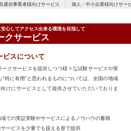
気通信事業者様向けサービス
個人・中小企業様向けサー
ンターネットバックボーン回線提供
レッツ光延伸サービス
レッツ用インターネット接続アカウント卸サービス
インターネットサービス
接続サポートサービス
社内LAN構築・サポートサー
セキュアインターネットGW接
拠点間L2接続サービス
会員専
サポー
お問い
に安心してアクセス出来る環境を目指して
ークサービス
ービスについて
ワークサービスを提供しつつ様々な試験サービスや実
も”特に有用”と思われるものについては、全国の地域
者様向けにサービスとして提供させていただいておりま
地域での実証実験やサービスによるノウハウの蓄積
種サービスを少量でも扱える形で提供