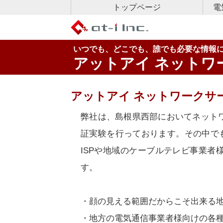
トップページ
電
イ
フ
フ
いつでも、どこでも、誰でも必要な情報
アットアイ ネットワ
アットアイ ネットワークサ
弊社は、島根県西部においてネット
証実験を行っております。その中で
ISPや地域のケーブルテレビ事業
す。
・顔の見える範囲だからこそ出来る
・地方の電気通信事業者様向けの各