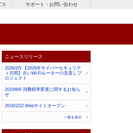
ビス
サポート・お問い合わせ
ビス
続サービス
用PC遠隔サポートサービス
ト窓口
合わせ
ニュースリリース
2026/2/5 【2026年サイバーセキュリテ
ィ月間】古いWi-Fiルーターの見直しプ
ロジェクト
2019/8/6 消費税率変更に関するお知ら
せ
2016/2/22 Webサイトオープン
一覧を表示