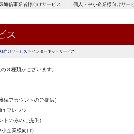
気通信事業者様向けサービス
個人・中小企業様向けサー
ンターネットバックボーン回線提供
レッツ光延伸サービス
レッツ用インターネット接続アカウント卸サービス
インターネットサービス
接続サポートサービス
社内LAN構築・サポートサー
セキュアインターネットGW接
拠点間L2接続サービス
会員専
サポー
お問い
ビス
様向けサービス
>
インターネットサービス
次の３種類がございます。
接続アカウントのご提供）
th フレッツ
ントのみのご提供）
中小企業様向け)