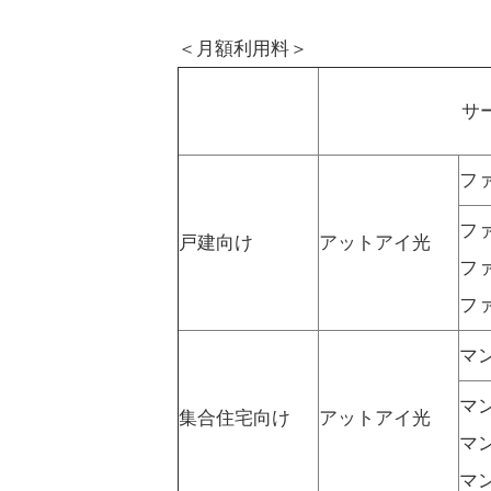
＜月額利用料＞
サ
フ
フ
戸建向け
アットアイ光
フ
フ
マ
マ
集合住宅向け
アットアイ光
マ
マ