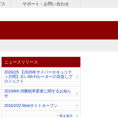
ビス
サポート・お問い合わせ
ビス
続サービス
用PC遠隔サポートサービス
ト窓口
合わせ
ニュースリリース
2026/2/5 【2026年サイバーセキュリテ
ィ月間】古いWi-Fiルーターの見直しプ
ロジェクト
2019/8/6 消費税率変更に関するお知ら
せ
2016/2/22 Webサイトオープン
一覧を表示